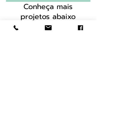
Conheça mais
projetos abaixo
Ilustração
Educacional