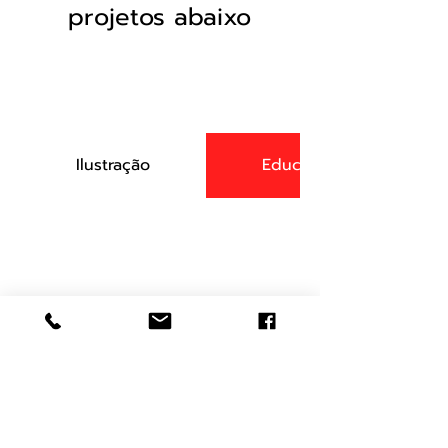
projetos abaixo
Ilustração
Educacional