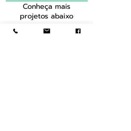
Conheça mais
projetos abaixo
Ilustração
Educacional